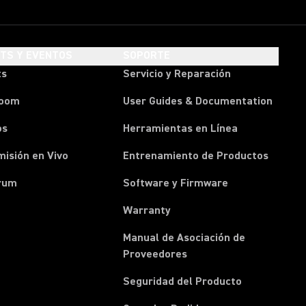
HTS Y EVENTOS
SOPORTE
ts
Servicio y Reparación
room
User Guides & Documentation
os
Herramientas en Línea
isión en Vivo
Entrenamiento de Productos
rum
Software y Firmware
Warranty
Manual de Asociación de
(Opens in a new tab)
Proveedores
Seguridad del Producto