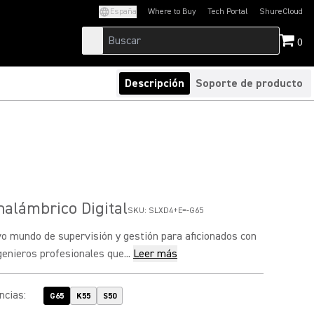
España
Where to Buy
Tech Portal
ShureCloud
(Opens in a new tab)
(Opens in a new t
0
Descripción
Soporte de producto
nalámbrico Digital
SKU:
SLXD4+E=-G65
o mundo de supervisión y gestión para aficionados con
genieros profesionales que...
Leer más
ncias
:
G65
K55
S50