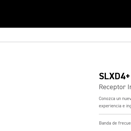
SLXD4+
Receptor I
Conozca un nuev
experiencia e in
Banda de frecue