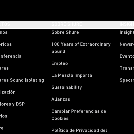
CTOS
SOBRE SHURE
INSIG
onos
Sobre Shure
Insigh
ricos
100 Years of Extraordinary
News
Sound
onferencia
Event
Empleo
ares
Transm
La Mezcla Importa
ares Sound Isolating
Spect
Sustainability
ización
Alianzas
dores y DSP
Cambiar Preferencias de
rios
Cookies
re
Política de Privacidad del