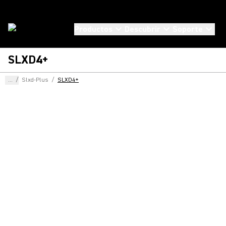
Productos
Descubrir
Soporte
SLXD4+
...
/
Slxd-Plus
/
SLXD4+