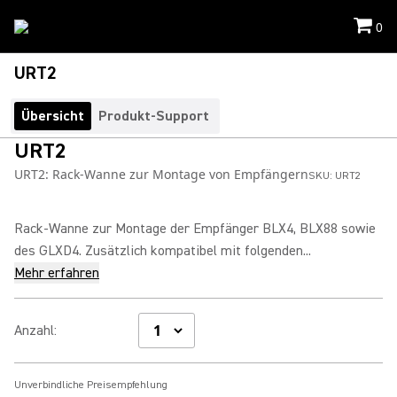
0
URT2
Übersicht
Produkt-Support
URT2
URT2: Rack-Wanne zur Montage von Empfängern
SKU:
URT2
Rack-Wanne zur Montage der Empfänger BLX4, BLX88 sowie
des GLXD4. Zusätzlich kompatibel mit folgenden...
Mehr erfahren
Anzahl
:
Unverbindliche Preisempfehlung