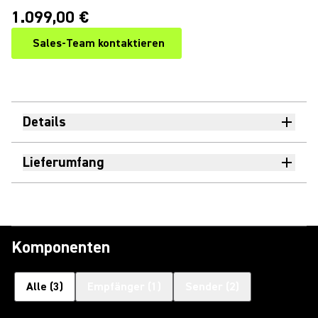
1.099,00 €
Sales-Team kontaktieren
Details
Lieferumfang
Komponenten
Alle
(
3
)
Empfänger
(
1
)
Sender
(
2
)