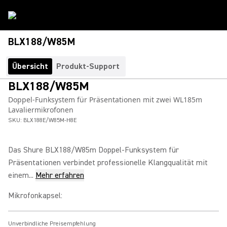
BLX188/W85M
Übersicht
Produkt-Support
BLX188/W85M
Doppel-Funksystem für Präsentationen mit zwei WL185m
Lavaliermikrofonen
SKU:
BLX188E/W85M-H8E
Das Shure BLX188/W85m Doppel-Funksystem für
Präsentationen verbindet professionelle Klangqualität mit
einem...
Mehr erfahren
Mikrofonkapsel
:
Unverbindliche Preisempfehlung