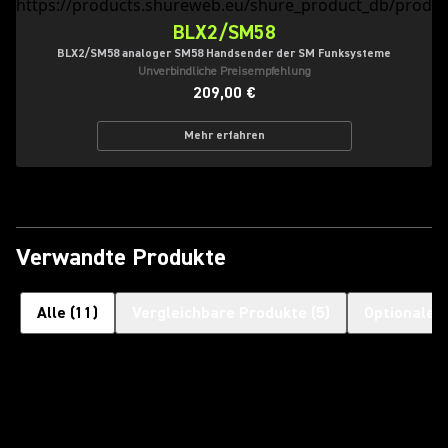
BLX2/SM58
BLX2/SM58 analoger SM58 Handsender der SM Funksysteme
Unverbindliche Preisempfehlung
209,00 €
Mehr erfahren
Verwandte Produkte
Alle
(
11
)
Vergleichbare Produkte
(
5
)
Optionales