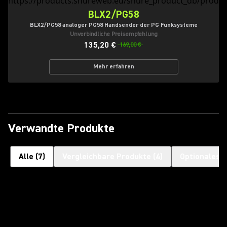
BLX2/PG58
BLX2/PG58 analoger PG58 Handsender der PG Funksysteme
Unverbindliche Preisempfehlung
135,20 €
169,00 €
Mehr erfahren
Verwandte Produkte
Alle
(
7
)
Vergleichbare Produkte
(
4
)
Optionales 