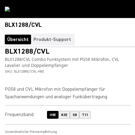
BLX1288/CVL
Übersicht
Produkt-Support
BLX1288/CVL
BLX1288/CVL Combo Funksystem mit PG58 Mikrofon, CVL
Lavalier und Doppelempfänger
SKU:
BLX1288E/CVL-H8E
PG58 und CVL Mikrofon mit Doppelempfänger für
Spachanwendungen und analoger Funkübertragung
Frequenzband
:
H8E
K3E
S8
T11
Unverbindliche Preisempfehlung