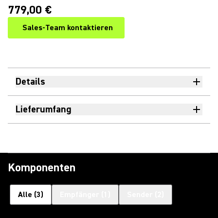
779,00 €
Sales-Team kontaktieren
Details
Lieferumfang
Komponenten
Alle
(
3
)
Empfänger
(
1
)
Sender
(
2
)