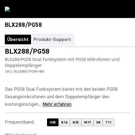
BLX288/PG58
Übersicht
Produkt-Support
BLX288/PG58
BLX288/PG58 Dual Funksystem mit PG58 Mikrofonen und
Doppelempfänger
SKU:
BLX288E/PG58-H8E
Das PG58 Dual Funksystem bietet mit den beiden PG58
Gesangsmikrofonen und dem Doppelempfänger den
kostengünstigen...
Mehr erfahren
Frequenzband
:
H8E
K14
K3E
M17
S8
T11