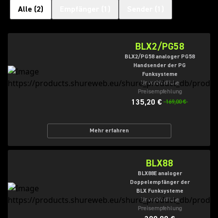
Alle
(
2
)
Empfänger
(
1
)
Sender
(
1
)
BLX2/PG58
BLX2/PG58 analoger PG58
Handsender der PG
Funksysteme
Unverbindliche
Preisempfehlung
135,20 €
169,00 €
Mehr erfahren
BLX88
BLX88E analoger
Doppelempfänger der
BLX Funksysteme
Unverbindliche
Preisempfehlung