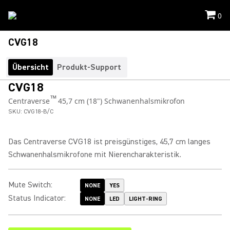
0
CVG18
Übersicht
Produkt-Support
CVG18
™
Centraverse
45,7 cm (18") Schwanenhalsmikrofon
SKU:
CVG18-B/C
Das Centraverse CVG18 ist preisgünstiges, 45,7 cm langes
Schwanenhalsmikrofone mit Nierencharakteristik.
Mute Switch
:
NONE
YES
Status Indicator
:
NONE
LED
LIGHT-RING