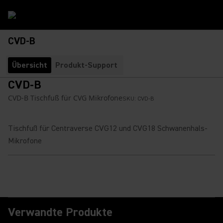
CVD-B
Übersicht
Produkt-Support
CVD-B
CVD-B Tischfuß für CVG Mikrofone
SKU:
CVD-B
Tischfuß für Centraverse CVG12 und CVG18 Schwanenhals-
Mikrofone
Verwandte Produkte