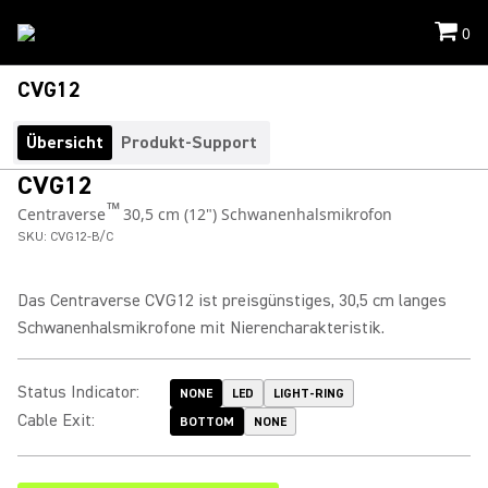
0
CVG12
Übersicht
Produkt-Support
CVG12
™
Centraverse
30,5 cm (12") Schwanenhalsmikrofon
SKU:
CVG12-B/C
Das Centraverse CVG12 ist preisgünstiges, 30,5 cm langes
Schwanenhalsmikrofone mit Nierencharakteristik.
Status Indicator
:
NONE
LED
LIGHT-RING
Cable Exit
:
BOTTOM
NONE