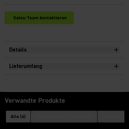
Sales-Team kontaktieren
Details
Lieferumfang
Verwandte Produkte
Alle
(
4
)
Vergleichbare Produkte
(
3
)
Optionales 