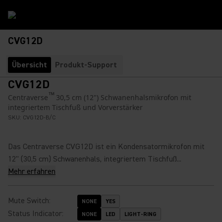
CVG12D
Übersicht
Produkt-Support
CVG12D
™
Centraverse
30,5 cm (12") Schwanenhalsmikrofon mit
integriertem Tischfuß und Vorverstärker
SKU:
CVG12D-B/C
Das Centraverse CVG12D ist ein Kondensatormikrofon mit
12'' (30,5 cm) Schwanenhals, integriertem Tischfuß...
Mehr erfahren
Mute Switch
:
NONE
YES
Status Indicator
:
NONE
LED
LIGHT-RING