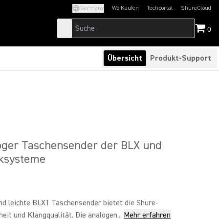
Germany
Wo Kaufen
Techportal
ShureCloud
(Opens in a new tab)
(Opens in a new t
0
Übersicht
Produkt-Support
oger Taschensender der BLX und
ksysteme
d leichte BLX1 Taschensender bietet die Shure-
eit und Klangqualität. Die analogen...
Mehr erfahren