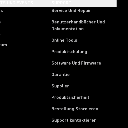
HTS UND EVENTS
SUPPORT
ts
Service Und Repair
e
Benutzerhandbücher Und
Dokumentation
s
Online Tools
rum
Produktschulung
Software Und Firmware
Garantie
(Opens in a new tab)
Supplier
Produktsicherheit
(Opens in a ne
Bestellung Stornieren
Support kontaktieren