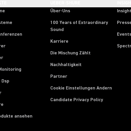
KTE
UEBER-SHURE
INSIG
one
Über-Uns
Insigh
steme
100 Years of Extraordinary
Press
Sound
onferenzen
Event
Karriere
rer
Spect
Die Mischung Zählt
er
Nachhaltigkeit
Monitoring
Partner
r Dsp
Cookie Einstellungen Andern
r
Candidate Privacy Policy
re
rodukte ansehen