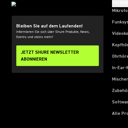
PRODU
Mikrof
Funksy
Bleiben Sie auf dem Laufenden!
Informieren Sie sich über Shure Produkte, News,
Videok
Events und vieles mehr!
Kopfhö
JETZT SHURE NEWSLETTER
Ohrhör
ABONNIEREN
In-Ear-
Mische
Zubehö
Softwa
Alle P