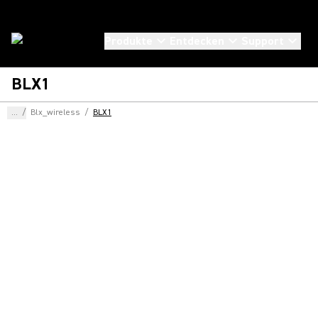
Produkte
Entdecken
Support
BLX1
...
/
Blx_wireless
/
BLX1