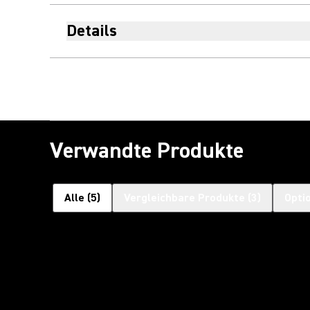
Details
Verwandte Produkte
Alle
(
5
)
Vergleichbare Produkte
(
3
)
Opti