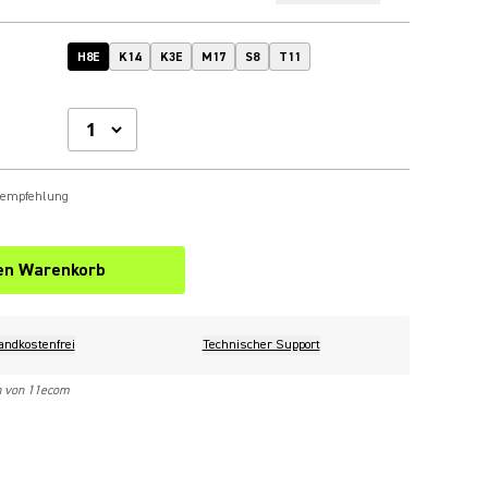
H8E
K14
K3E
M17
S8
T11
sempfehlung
den Warenkorb
andkostenfrei
Technischer Support
n von 11ecom