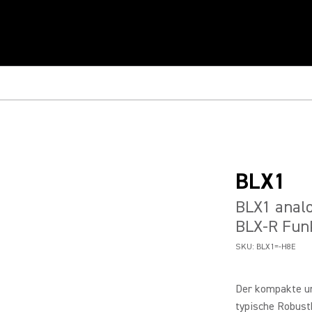
BLX1
BLX1 anal
BLX-R Fun
SKU:
BLX1=-H8E
Der kompakte un
typische Robusth