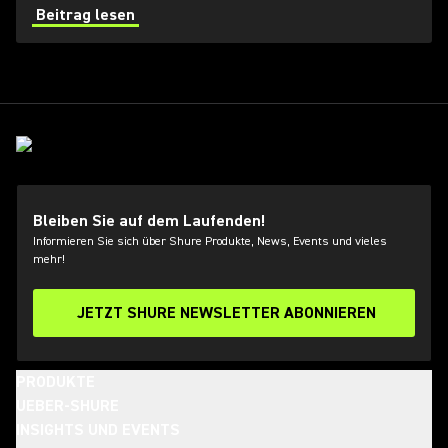
von Hochfrequenzbereichen (HF) für Toningenieure
Beitrag lesen
immer schwieriger.
Bleiben Sie auf dem Laufenden!
Informieren Sie sich über Shure Produkte, News, Events und vieles
mehr!
JETZT SHURE NEWSLETTER ABONNIEREN
PRODUKTE
UEBER-SHURE
INSIGHTS UND EVENTS