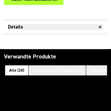
Details
Verwandte Produkte
Alle
(
28
)
Vergleichbare Produkte
(
8
)
Optionales