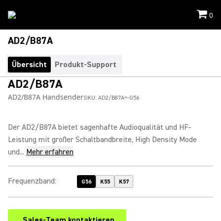
0
AD2/B87A
Übersicht
Produkt-Support
AD2/B87A
AD2/B87A Handsender
SKU:
AD2/B87A=-G56
Der AD2/B87A bietet sagenhafte Audioqualität und HF-
Leistung mit großer Schaltbandbreite, High Density Mode
und...
Mehr erfahren
Frequenzband
:
G56
K55
K57
Sales-Team kontaktieren