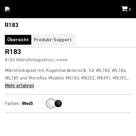
0
R183
Übersicht
Produkt-Support
R183
R183 Mikrofonkapsel
SKU:
R183W
Mikrofonkapsel mit Kugelcharakteristik, für WL183, WL184,
WL185 und Microflex Modelle MX183, MX202, MX391, MX392...
Mehr erfahren
Farben
:
Weiß