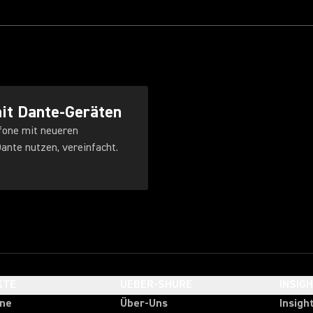
it Dante-Geräten
fone mit neueren
ante nutzen, vereinfacht.
KTE
UEBER-SHURE
INSIG
one
Über-Uns
Insigh