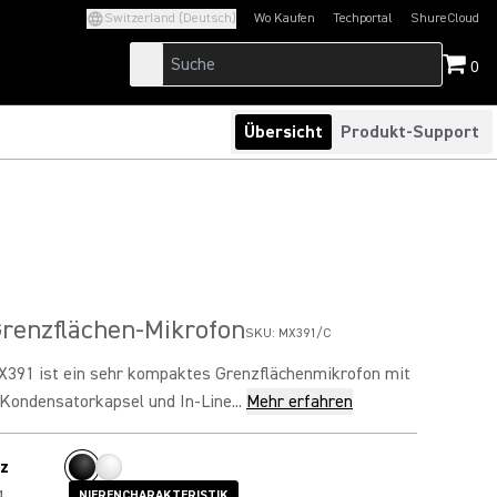
Switzerland (Deutsch)
Wo Kaufen
Techportal
ShureCloud
(Opens in a new tab)
(Opens in a new t
0
Übersicht
Produkt-Support
Grenzflächen-Mikrofon
SKU:
MX391/C
X391 ist ein sehr kompaktes Grenzflächenmikrofon mit
Kondensatorkapsel und In-Line...
Mehr erfahren
z
g
NIERENCHARAKTERISTIK