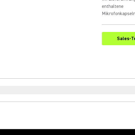
enthaltene
Mikrofonkapsel
Sales-T