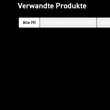
Verwandte Produkte
Alle
(
9
)
Vergleichbare Produkte
(
5
)
Opti