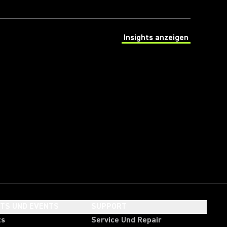
Insights anzeigen
(Opens in a new tab)
HTS UND EVENTS
SUPPORT
ts
Service Und Repair