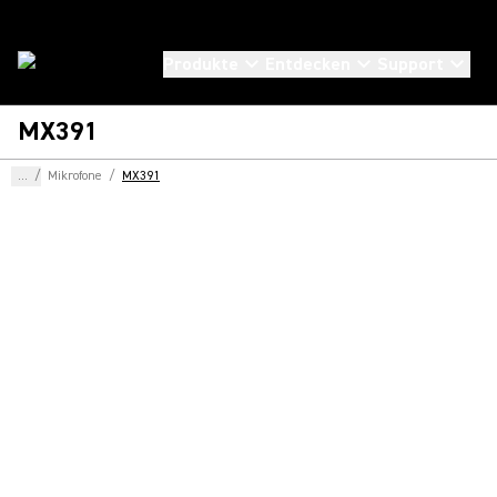
Produkte
Entdecken
Support
MX391
...
/
Mikrofone
/
MX391