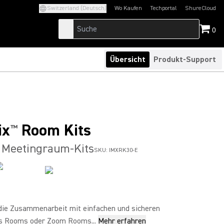
Switzerland (Deutsch)
Wo Kaufen
Techportal
ShureCloud
(Opens in a new tab)
(Opens in a new t
0
Übersicht
Produkt-Support
ix
Room Kits
™
 Meetingraum-Kits
SKU:
IMXRK30-E
die Zusammenarbeit mit einfachen und sicheren
s Rooms oder Zoom Rooms...
Mehr erfahren