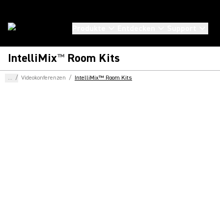
Produkte
Entdecken
Support
IntelliMix
Room Kits
™
...
/
Videokonferenzen
/
IntelliMix™ Room Kits