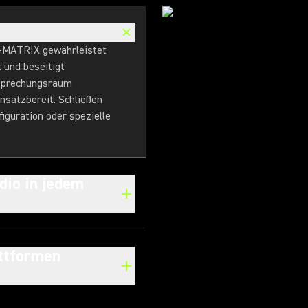
B-MATRIX gewährleistet
t und beseitigt
esprechungsraum
insatzbereit. Schließen
figuration oder spezielle
dio in jedem
attformen