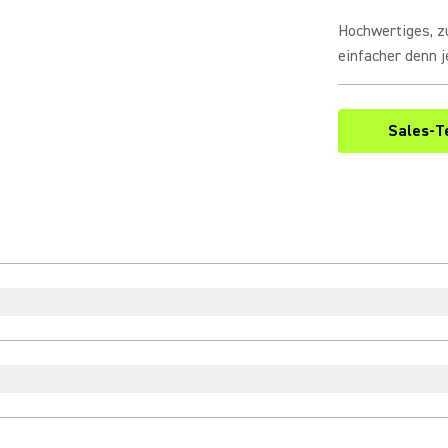
Hochwertiges, z
einfacher denn j
Sales-T