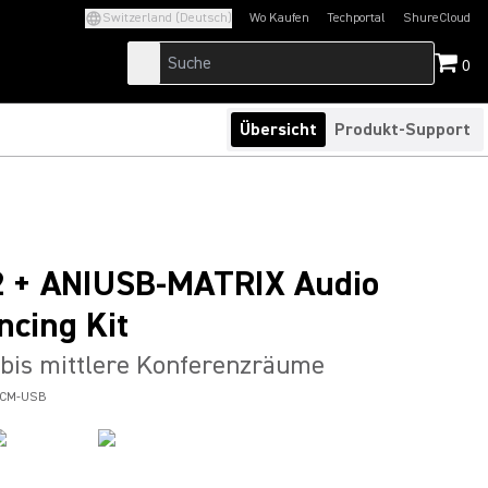
Switzerland (Deutsch)
Wo Kaufen
Techportal
ShureCloud
(Opens in a new tab)
(Opens in a new t
0
Übersicht
Produkt-Support
 + ANIUSB-MATRIX Audio
ncing Kit
 bis mittlere Konferenzräume
0CM-USB