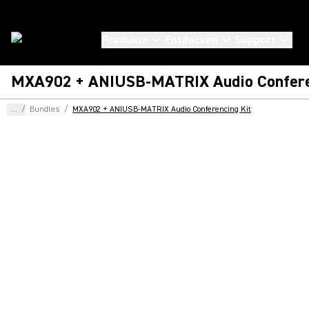
Produkte
Entdecken
Support
MXA902 + ANIUSB-MATRIX Audio Confere
...
/
Bundles
/
MXA902 + ANIUSB-MATRIX Audio Conferencing Kit