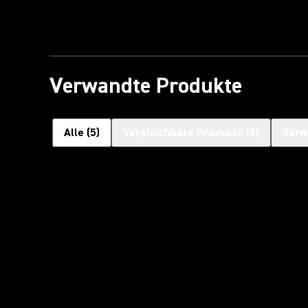
Verwandte Produkte
Alle
(
5
)
Vergleichbare Produkte
(
3
)
Verw