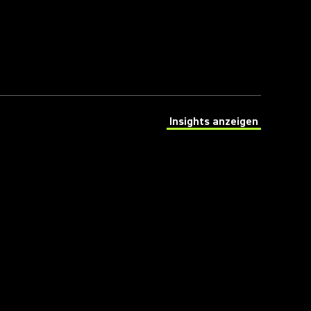
Insights anzeigen
(Opens in a new tab)