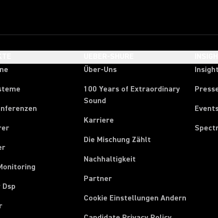
KTE
UEBER-SHURE
INSIG
one
Über-Uns
Insigh
steme
100 Years of Extraordinary
Press
Sound
onferenzen
Event
Karriere
rer
Spect
Die Mischung Zählt
er
Nachhaltigkeit
Monitoring
Partner
r Dsp
Cookie Einstellungen Andern
r
Candidate Privacy Policy