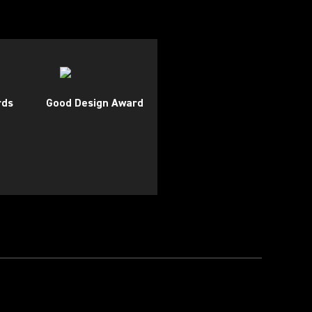
rds
Good Design Award