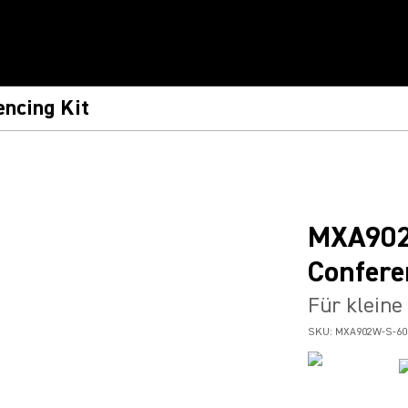
ncing Kit
MXA902
Confere
Für kleine
SKU:
MXA902W-S-6