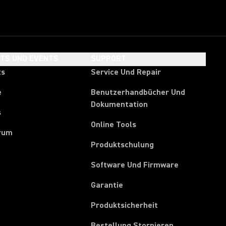
HTS UND EVENTS
SUPPORT
ts
Service Und Repair
e
Benutzerhandbücher Und
Dokumentation
s
Online Tools
rum
Produktschulung
Software Und Firmware
Garantie
Produktsicherheit
(Opens in a ne
Bestellung Stornieren