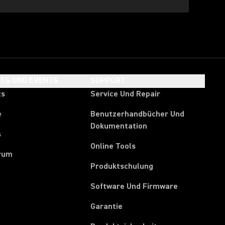
HTS UND EVENTS
SUPPORT
ts
Service Und Repair
e
Benutzerhandbücher Und
Dokumentation
s
Online Tools
rum
Produktschulung
Software Und Firmware
Garantie