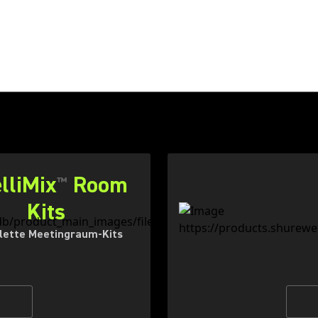
elliMix
Room
™
Kits
ette Meetingraum-Kits