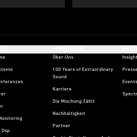
KTE
UEBER-SHURE
INSIG
one
Über-Uns
Insigh
steme
100 Years of Extraordinary
Press
Sound
onferenzen
Event
Karriere
rer
Spect
Die Mischung Zählt
er
Nachhaltigkeit
Monitoring
Partner
r Dsp