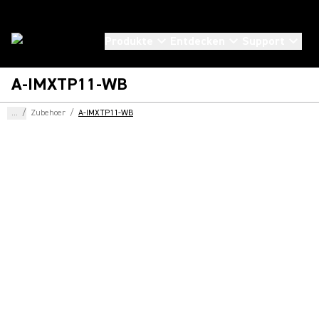
Produkte
Entdecken
Support
A-IMXTP11-WB
...
/
Zubehoer
/
A-IMXTP11-WB