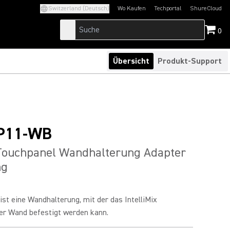
Switzerland (Deutsch)
Wo Kaufen
Techportal
ShureCloud
(Opens in a new tab)
(Opens in a new t
0
Übersicht
Produkt-Support
P11-WB
 Touchpanel Wandhalterung Adapter
ng
t eine Wandhalterung, mit der das IntelliMix
er Wand befestigt werden kann.