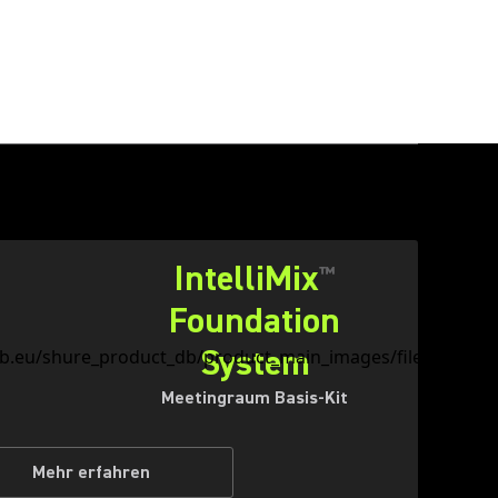
IntelliMix
™
Foundation
System
Meetingraum Basis-Kit
Mehr erfahren