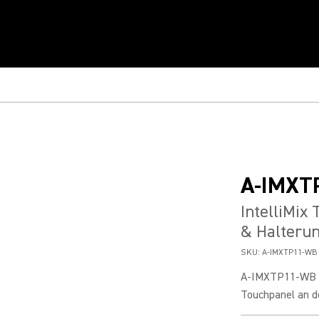
A-IMXT
IntelliMix
& Halteru
SKU:
A-IMXTP11-WB
A-IMXTP11-WB is
Touchpanel an d