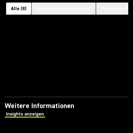
Alle
(
8
)
Kompatible Hardware
(
6
)
Verwandte Pr
Weitere Informationen
Insights anzeigen
(Opens in a new tab)