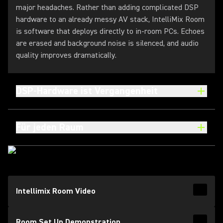
major headaches. Rather than adding complicated DSP
hardware to an already messy AV stack, IntelliMix Room
is software that deploys directly to in-room PCs. Echoes
are erased and background noise is silenced, and audio
quality improves dramatically.
DSP-Hardware ist Vergangenheit
Für jeden Raum
(Opens in a new tab)
Intellimix Room Video
Read 
(Opens
(Opens in a new tab)
Room Set Up Demonstration