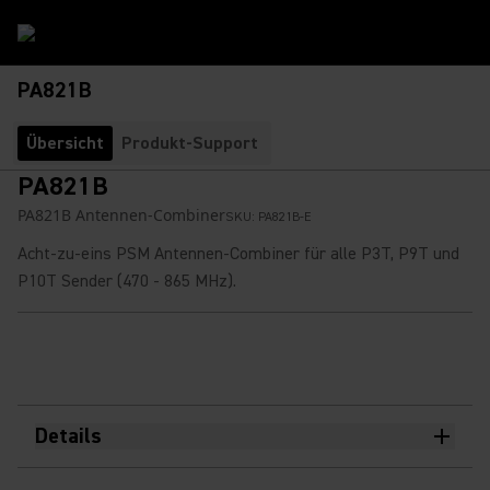
PA821B
Übersicht
Produkt-Support
PA821B
PA821B Antennen-Combiner
SKU:
PA821B-E
Acht-zu-eins PSM Antennen-Combiner für alle P3T, P9T und
P10T Sender (470 - 865 MHz).
Details