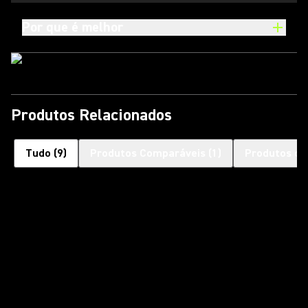
Por que é melhor
Produtos Relacionados
Tudo
(
9
)
Produtos Comparáveis
(
1
)
Produtos co