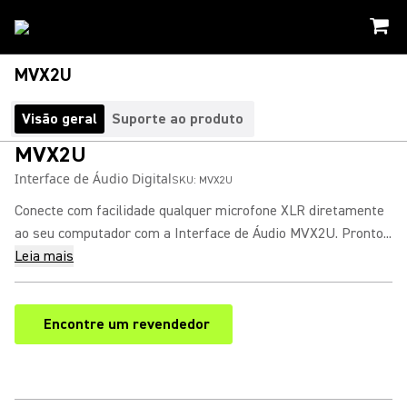
MVX2U
Visão geral
Suporte ao produto
MVX2U
Interface de Áudio Digital
SKU:
MVX2U
Conecte com facilidade qualquer microfone XLR diretamente
ao seu computador com a Interface de Áudio MVX2U. Pronto...
Leia mais
Encontre um revendedor
(Opens in a new tab)