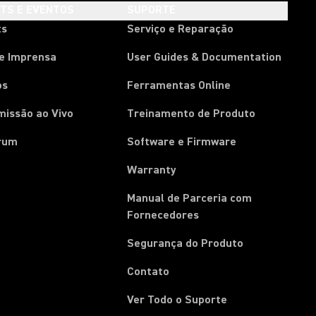
HTS E EVENTOS
SUPORTE
ts
Serviço e Reparação
de Imprensa
User Guides & Documentation
os
Ferramentas Online
missão ao Vivo
Treinamento de Produto
rum
Software e Firmware
Warranty
Manual de Parceria com
(Opens in a new tab)
Fornecedores
Segurança do Produto
Contato
Ver Todo o Suporte