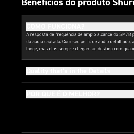
Benefícios do produto Shur
COMO FUNCIONA?
A resposta de frequência de amplo alcance do SM7B p
do áudio captado. Com seu perfil de áudio detalhado, 
longe, mas elas sempre chegam ao destino com qualid
Quality that’s in the Details
POR QUE É O MELHOR?