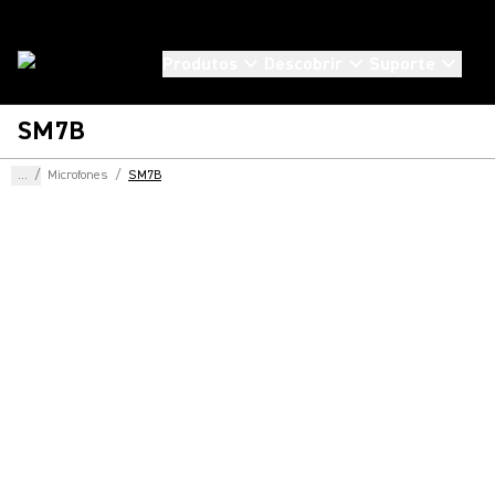
Produtos
Descobrir
Suporte
SM7B
...
/
Microfones
/
SM7B