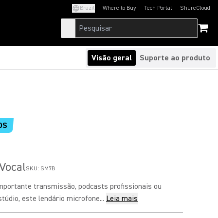
Brazil
Where to Buy
Tech Portal
ShureCloud
(Opens in a new tab)
(Opens in a new t
Visão geral
Suporte ao produto
OS
Vocal
SKU:
SM7B
mportante transmissão, podcasts profissionais ou
údio, este lendário microfone...
Leia mais