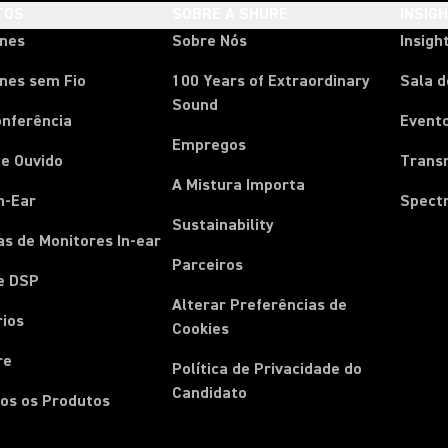
TOS
SOBRE A SHURE
INSIG
ones
Sobre Nós
Insigh
nes sem Fio
100 Years of Extraordinary
Sala 
Sound
onferência
Event
Empregos
e Ouvido
Trans
A Mistura Importa
n-Ear
Spect
Sustainability
s de Monitores In-ear
Parceiros
e DSP
Alterar Preferências de
rios
Cookies
re
Política de Privacidade do
Candidato
os os Produtos