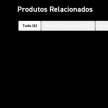
Produtos Relacionados
Tudo
(
6
)
Produtos Comparáveis
(
1
)
Aces