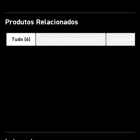
Produtos Relacionados
Tudo
(
6
)
Produtos Comparáveis
(
1
)
Acessórios 