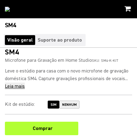
SM4
Visão geral
Suporte ao produto
SM4
Microfone para Gravação em Home Studio
SKU:
SM4-K-KIT
Leve o estúdio para casa com o novo microfone de gravação
doméstica SM4. Capture gravações profissionais de vocais...
Leia mais
Kit de estúdio
:
SIM
NENHUM
Comprar
(Opens in a new tab)