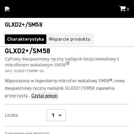
0
GLXD2+/SM58
Charakterystyka
Wsparcie produktu
GLXD2+/SM58
Cyfrowy dwupasmowy ręczny nadajnik bezprzewodowy z
®
mikrofonem wokalowym SM58
SKU:
GLXD2+/SM58=-Z4
Wyposażony w legendarny mikrofon wokalowy SM58®, nowy
dwupasmowy ręczny nadajnik GLXD2+/SM58 zapewnia
przejrzysty...
Czytaj więcej
Liczba
:
Sugerowana cena detaliczna