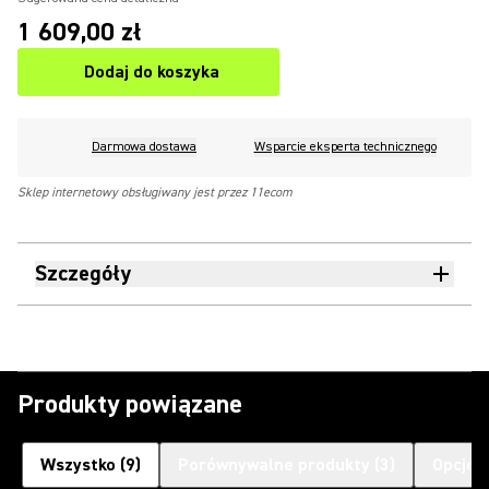
1 609,00 zł
Dodaj do koszyka
Darmowa dostawa
Wsparcie eksperta technicznego
Sklep internetowy obsługiwany jest przez 11ecom
Szczegóły
Produkty powiązane
Wszystko
(
9
)
Porównywalne produkty
(
3
)
Opcjon