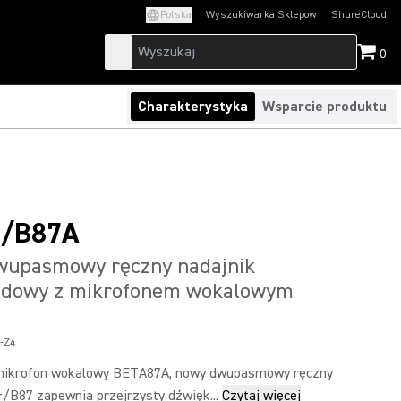
Polska
Wyszukiwarka Sklepow
ShureCloud
(Opens in a new t
0
Charakterystyka
Wsparcie produktu
/B87A
wupasmowy ręczny nadajnik
dowy z mikrofonem wokalowym
-Z4
ikrofon wokalowy BETA87A, nowy dwupasmowy ręczny
/B87 zapewnia przejrzysty dźwięk...
Czytaj więcej