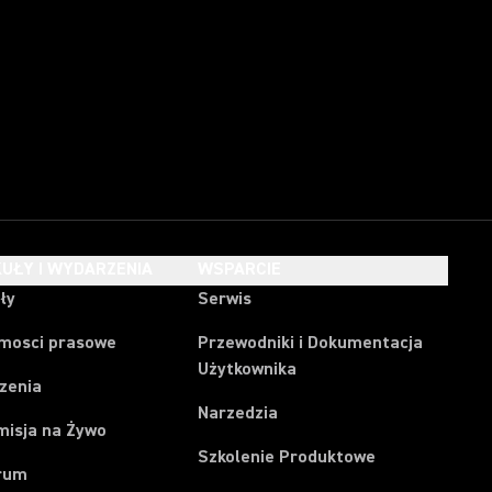
UŁY I WYDARZENIA
WSPARCIE
ły
Serwis
mosci prasowe
Przewodniki i Dokumentacja
Użytkownika
zenia
Narzedzia
misja na Żywo
Szkolenie Produktowe
rum