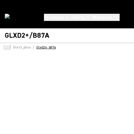
Produkty
Odkryj
Wsparcie
GLXD2+/B87A
...
/
Glx-D_plus
/
Glxd2p_b87a