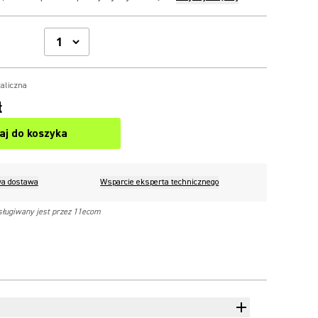
aliczna
ł
aj do koszyka
a dostawa
Wsparcie eksperta technicznego
sługiwany jest przez 11ecom