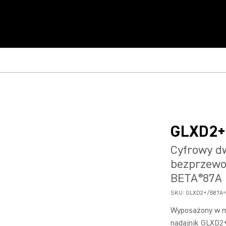
GLXD2+
Cyfrowy d
bezprzewo
BETA
87A
®
SKU:
GLXD2+/B87A=
Wyposażony w m
nadajnik GLXD2+