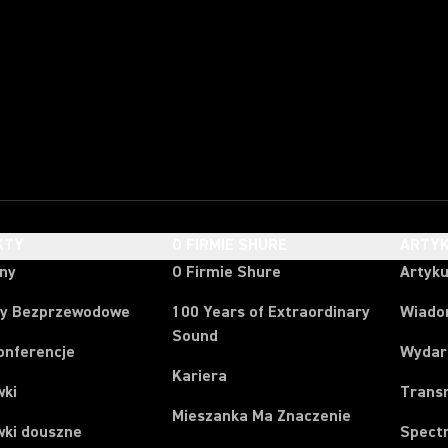
KTY
O FIRMIE SHURE
ARTYK
ony
O Firmie Shure
Artyku
y Bezprzewodowe
100 Years of Extraordinary
Wiado
Sound
onferencje
Wydar
Kariera
wki
Trans
Mieszanka Ma Znaczenie
wki douszne
Spect