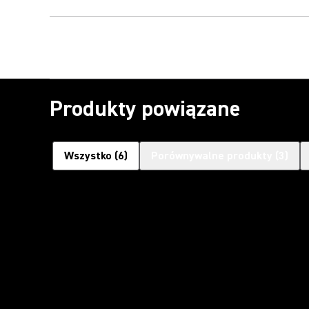
Produkty powiązane
Wszystko
(
6
)
Porównywalne produkty
(
3
)