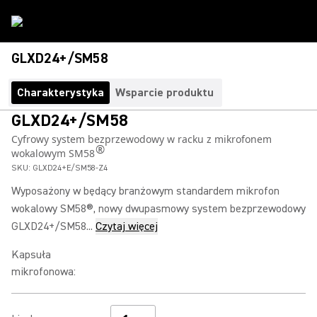
GLXD24+/SM58
Charakterystyka
Wsparcie produktu
GLXD24+/SM58
Cyfrowy system bezprzewodowy w racku z mikrofonem
®
wokalowym SM58
SKU:
GLXD24+E/SM58-Z4
Wyposażony w będący branżowym standardem mikrofon
wokalowy SM58®, nowy dwupasmowy system bezprzewodowy
GLXD24+/SM58...
Czytaj więcej
Kapsuła
mikrofonowa
: