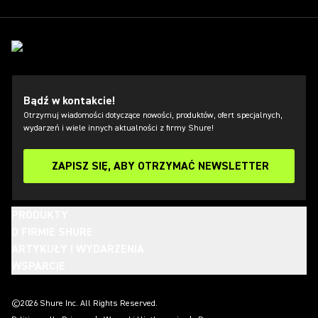
Bądź w kontakcie!
Otrzymuj wiadomości dotyczące nowości, produktów, ofert specjalnych,
wydarzeń i wiele innych aktualności z firmy Shure!
ZAPISZ SIĘ, ABY OTRZYMAĆ NEWSLETTER
PRODUKTY
O FIRMIE SHURE
ARTYKUŁY I WYDARZENIA
WSPARCIE
(Opens in a new tab)
(Opens in a new tab)
(Opens in a new tab)
(Opens in a new tab)
(Opens in a new tab)
(Opens in a new tab)
(Opens in a new tab)
©2026 Shure Inc. All Rights Reserved.