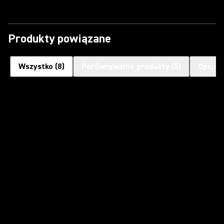
Produkty powiązane
Wszystko
(
8
)
Porównywalne produkty
(
5
)
Opcjon