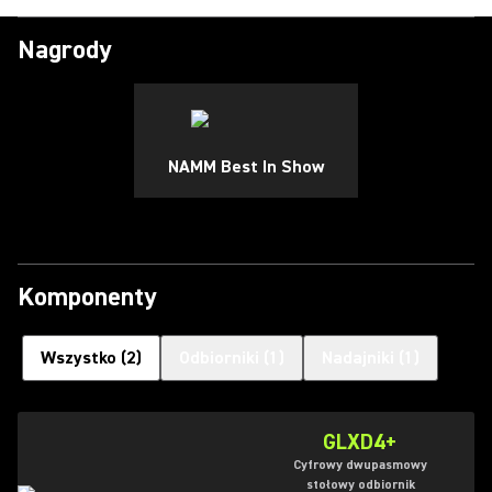
Nagrody
NAMM Best In Show
Komponenty
Wszystko
(
2
)
Odbiorniki
(
1
)
Nadajniki
(
1
)
GLXD4+
Cyfrowy dwupasmowy
stołowy odbiornik