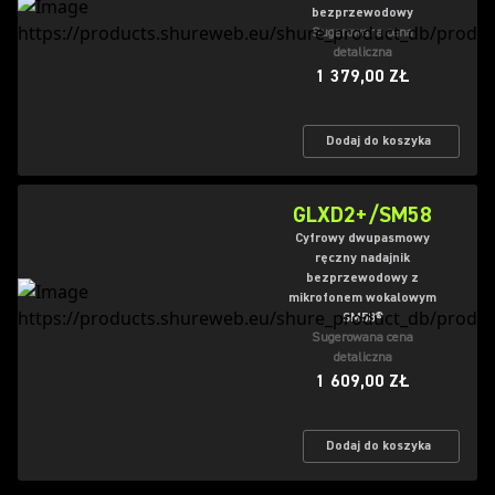
bezprzewodowy
Sugerowana cena
detaliczna
1 379,00 ZŁ
Dodaj do koszyka
GLXD2+/SM58
Cyfrowy dwupasmowy
ręczny nadajnik
bezprzewodowy z
mikrofonem wokalowym
SM58®
Sugerowana cena
detaliczna
1 609,00 ZŁ
Dodaj do koszyka