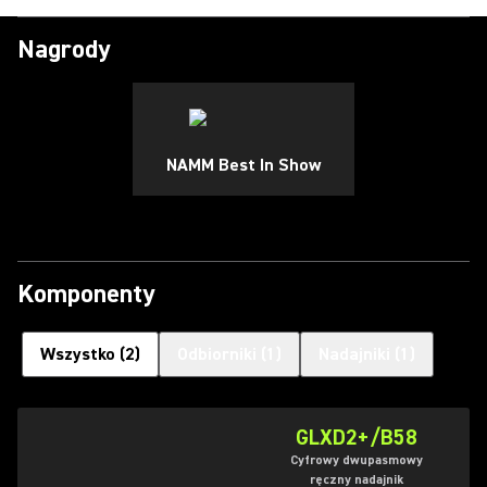
Nagrody
NAMM Best In Show
Komponenty
Wszystko
(
2
)
Odbiorniki
(
1
)
Nadajniki
(
1
)
GLXD2+/B58
Cyfrowy dwupasmowy
ręczny nadajnik