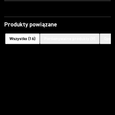
Produkty powiązane
Wszystko
(
16
)
Porównywalne produkty
(
9
)
Opcjo