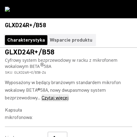
GLXD24R+/B58
Charakterystyka
Wsparcie produktu
GLXD24R+/B58
Cyfrowy system bezprzewodowy w racku z mikrofonem
®
wokalowym BETA
58A
SKU:
GLXD24R+E/B58-Z4
Wyposażony w będący branżowym standardem mikrofon
wokalowy BETA®58A, nowy dwupasmowy system
bezprzewodowy...
Czytaj więcej
Kapsuła
mikrofonowa
: