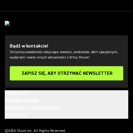
Bądź w kontakcie!
Otrzymuj wiadomości dotyczące nowości, produktów, ofert specjalnych,
wydarzeń i wiele innych aktualności z firmy Shure!
ZAPISZ SIĘ, ABY OTRZYMAĆ NEWSLETTER
PRODUKTY
O FIRMIE SHURE
ARTYKUŁY I WYDARZENIA
WSPARCIE
(Opens in a new tab)
(Opens in a new tab)
(Opens in a new tab)
(Opens in a new tab)
(Opens in a new tab)
(Opens in a new tab)
(Opens in a new tab)
©2026 Shure Inc. All Rights Reserved.