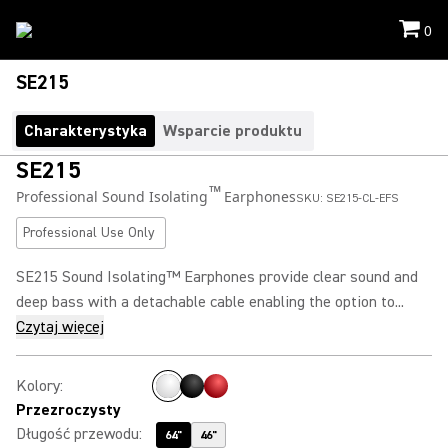
0
SE215
Charakterystyka
Wsparcie produktu
SE215
™
Professional Sound Isolating
Earphones
SKU:
SE215-CL-EFS
Professional Use Only
SE215 Sound Isolating™ Earphones provide clear sound and
deep bass with a detachable cable enabling the option to...
Czytaj więcej
Kolory
:
Przezroczysty
Długość przewodu
:
64"
46"