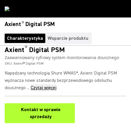
®
Axient
Digital PSM
Charakterystyka
Wsparcie produktu
®
Axient
Digital PSM
Zaawansowany cyfrowy system monitorowania dousznego
SKU:
Axient® Digital PSM
Napędzany technologią Shure WMAS*, Axient Digital PSM
wyznacza nowe standardy bezprzewodowego odsłuchu
dousznego ...
Czytaj więcej
Kontakt w sprawie
sprzedaży