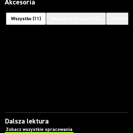
Akcesoria
Wszystko
(
11
)
Akcesoria ShowLink
(
1
)
Anteny
(
4
Dalsza lektura
Zobacz wszystkie opracowania
(Opens in a new tab)