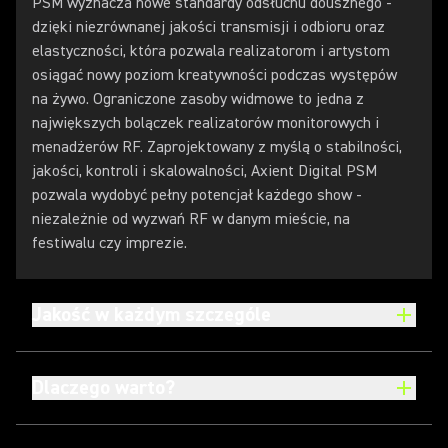
PSM wyznacza nowe standardy odsłuchu dousznego -
dzięki niezrównanej jakości transmisji i odbioru oraz
elastyczności, która pozwala realizatorom i artystom
osiągać nowy poziom kreatywności podczas występów
na żywo. Ograniczone zasoby widmowe to jedna z
największych bolączek realizatorów monitorowych i
menadżerów RF. Zaprojektowany z myślą o stabilności,
jakości, kontroli i skalowalności, Axient Digital PSM
pozwala wydobyć pełny potencjał każdego show -
niezależnie od wyzwań RF w danym mieście, na
festiwalu czy imprezie.
Jakość w każdym szczególe
Dlaczego warto?