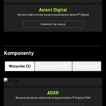
Axient Digital
System mikrofonów bezprzewodowych Axient® Digital
Dowiedz się więcej
Komponenty
Wszystko
(
3
)
Odbiorniki IEM
(
1
)
Nadajniki
(
2
)
ADXR
Bezprzewodowy odbiornik bodypack Axient® Digital PSM