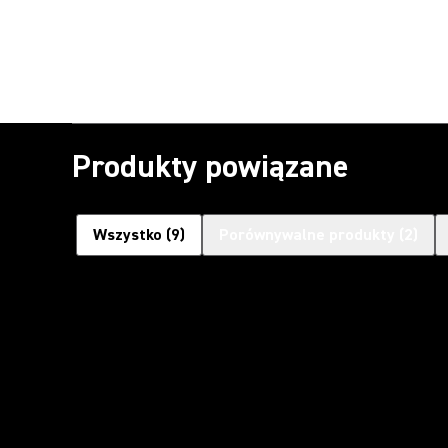
Produkty powiązane
Wszystko
(
9
)
Porównywalne produkty
(
2
)