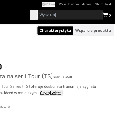
Polska
Wyszukiwarka Sklepow
ShureCloud
(Opens in a new t
0
Charakterystyka
Wsparcie produktu
0
ralna serii Tour (TS)
SKU:
HA-4540
a Tour Series (TS) oferuje doskonałą transmisję sygnału
akłóceń w mniejszym...
Czytaj więcej
aliczna
ł