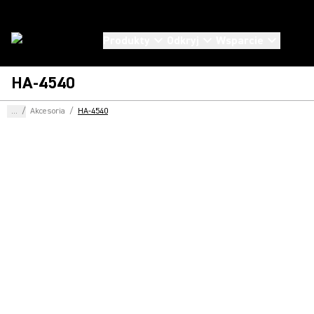
Produkty
Odkryj
Wsparcie
HA-4540
...
/
Akcesoria
/
HA-4540