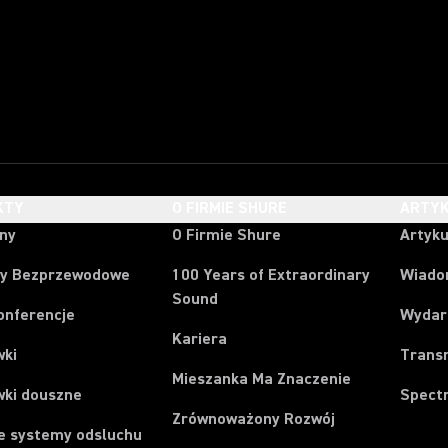
KTY
O FIRMIE SHURE
ARTYK
ony
O Firmie Shure
Artyku
y Bezprzewodowe
100 Years of Extraordinary
Wiado
Sound
onferencje
Wydar
Kariera
wki
Trans
Mieszanka Ma Znaczenie
wki douszne
Spect
Zrównoważony Rozwój
e systemy odsluchu