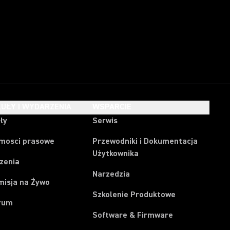
UŁY I WYDARZENIA
WSPARCIE
ły
Serwis
mosci prasowe
Przewodniki i Dokumentacja
Użytkownika
zenia
Narzedzia
misja na Żywo
Szkolenie Produktowe
rum
Software & Firmware