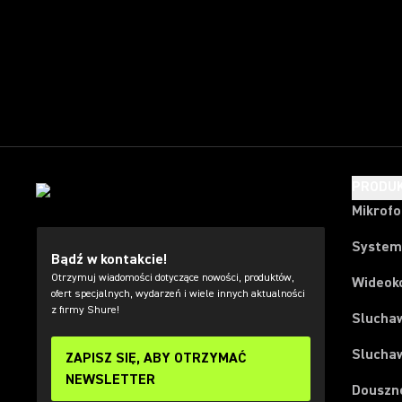
PRODU
Mikrof
System
Bądź w kontakcie!
Otrzymuj wiadomości dotyczące nowości, produktów,
Wideok
ofert specjalnych, wydarzeń i wiele innych aktualności
z firmy Shure!
Slucha
Slucha
ZAPISZ SIĘ, ABY OTRZYMAĆ
NEWSLETTER
Douszn