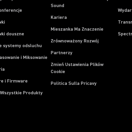
Sound
onferencje
Wydar
Kariera
wki
Trans
Mieszanka Ma Znaczenie
wki douszne
Spect
Zrównoważony Rozwój
e systemy odsluchu
Partnerzy
asowanie i Miksowanie
Zmień Ustawienia Plików
ria
Cookie
e i Firmware
Politica Sulla Pricavy
 Wszystkie Produkty