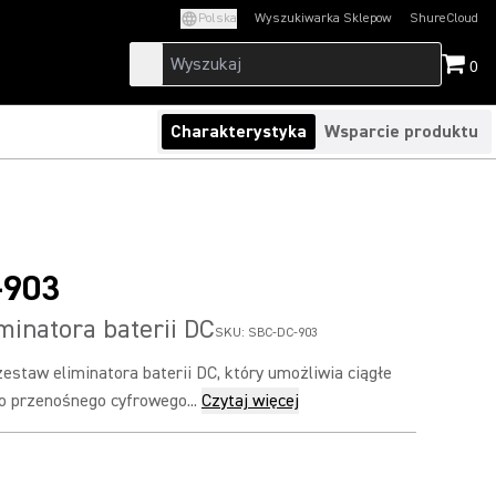
Polska
Wyszukiwarka Sklepow
ShureCloud
(Opens in a new t
0
Charakterystyka
Wsparcie produktu
-903
minatora baterii DC
SKU:
SBC-DC-903
estaw eliminatora baterii DC, który umożliwia ciągłe
o przenośnego cyfrowego...
Czytaj więcej