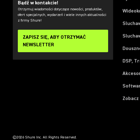
Bądź w kontakcie!
Otrzymuj wiadomości dotyczące nowości, produktów,
Wideok
ofert specjalnych, wydarzeń i wiele innych aktualności
z firmy Shure!
Slucha
Slucha
ZAPISZ SIĘ, ABY OTRZYMAĆ
NEWSLETTER
Douszn
DSP, Tr
Akceso
Softwar
Zobacz
(Opens in a new tab)
(Opens in a new tab)
(Opens in a new tab)
(Opens in a new tab)
(Opens in a new tab)
(Opens in a new tab)
(Opens in a new tab)
©2026 Shure Inc. All Rights Reserved.