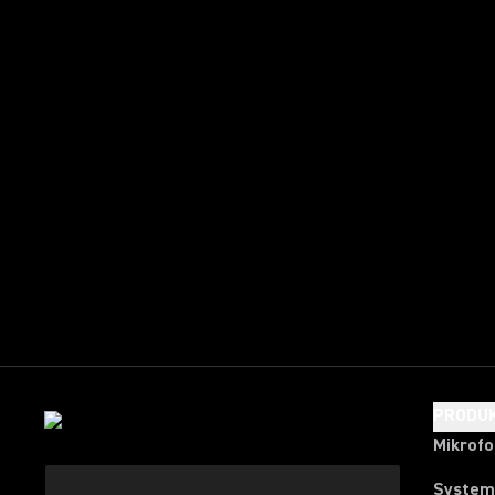
PRODU
Mikrof
System