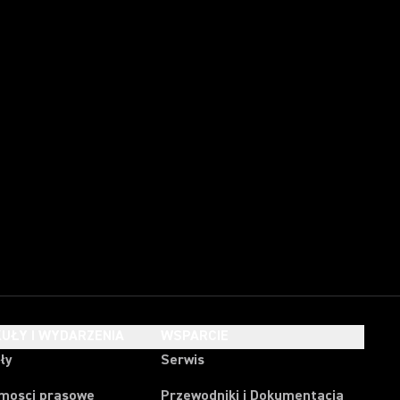
UŁY I WYDARZENIA
WSPARCIE
ły
Serwis
mosci prasowe
Przewodniki i Dokumentacja