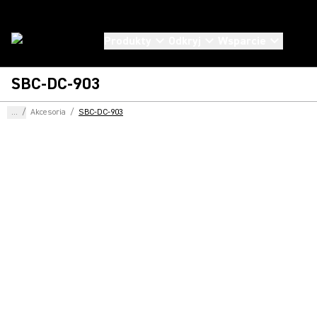
Produkty
Odkryj
Wsparcie
SBC-DC-903
...
/
Akcesoria
/
SBC-DC-903