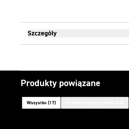
Szczegóły
Produkty powiązane
Wszystko
(
17
)
Produkty kompatybilne
(
14
)