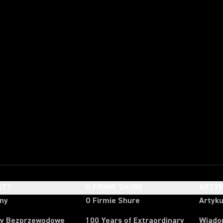
KTY
O FIRMIE SHURE
ARTYK
ony
O Firmie Shure
Artyku
y Bezprzewodowe
100 Years of Extraordinary
Wiado