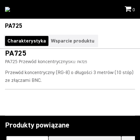
0
PA725
Charakterystyka
Wsparcie produktu
PA725
PA725 Przewód koncentryczny
SKU:
PA725
Przewód koncentryczny (RG-8) o długości 3 metrów (10 stóp)
ze złączami BNC.
Produkty powiązane