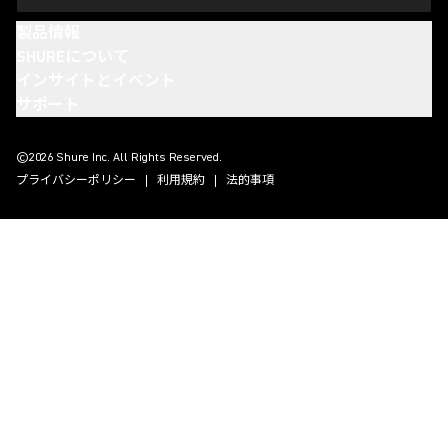
製品情報
SHUREについて
インサイトとイベント
サポート
(Opens in a new tab)
(Opens in a new tab)
(Opens in a new tab)
(Opens in a new tab)
©2026 Shure Inc. All Rights Reserved.
プライバシーポリシー
利用規約
法的事項