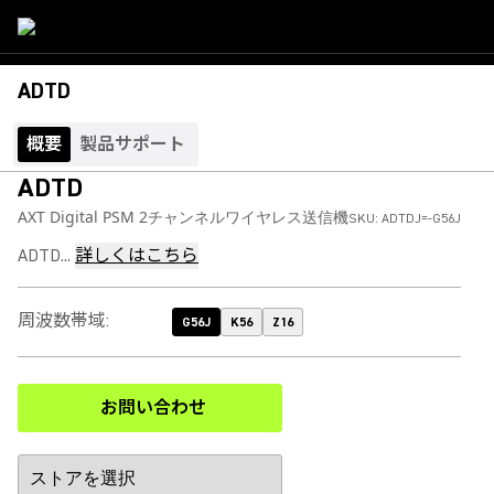
ADTD
概要
製品サポート
ADTD
AXT Digital PSM 2チャンネルワイヤレス送信機
SKU:
ADTDJ=-G56J
ADTD...
詳しくはこちら
周波数帯域
:
G56J
K56
Z16
お問い合わせ
(Opens in a new tab)