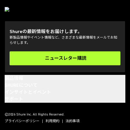
Shureの最新情報をお届けします。
新製品情報やイベント情報など、さまざまな最新情報をメールでお知
らせします。
ニュースレター購読
(Opens in a new tab)
製品情報
SHUREについて
インサイトとイベント
サポート
(Opens in a new tab)
(Opens in a new tab)
(Opens in a new tab)
(Opens in a new tab)
©2026 Shure Inc. All Rights Reserved.
プライバシーポリシー
利用規約
法的事項