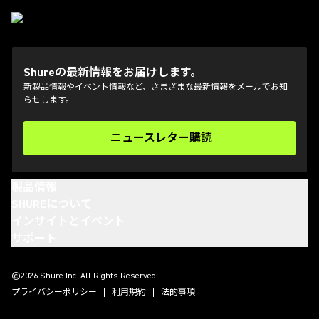
Shureの最新情報をお届けします。
新製品情報やイベント情報など、さまざまな最新情報をメールでお知
らせします。
ニュースレター購読
(Opens in a new tab)
製品情報
SHUREについて
インサイトとイベント
サポート
(Opens in a new tab)
(Opens in a new tab)
(Opens in a new tab)
(Opens in a new tab)
©2026 Shure Inc. All Rights Reserved.
プライバシーポリシー
利用規約
法的事項