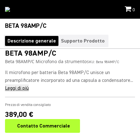
0
BETA 98AMP/C
Descrizione generale
Supporto Prodotto
BETA 98AMP/C
Beta 98AMP/C Microfono da strumento
SKU:
Beta 98AMP/C
Il microfono per batteria Beta 98AMP/C unisce un
preamplificatore incorporato ad una capsula a condensatore...
Leggi di più
Prezzo di vendita consigliato
389,00 €
Contatto Commerciale