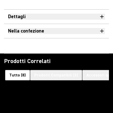
Dettagli
Nella confezione
Prodotti Correlati
Tutto
(
8
)
Prodotti Compatibili
(
3
)
Accessori opzi