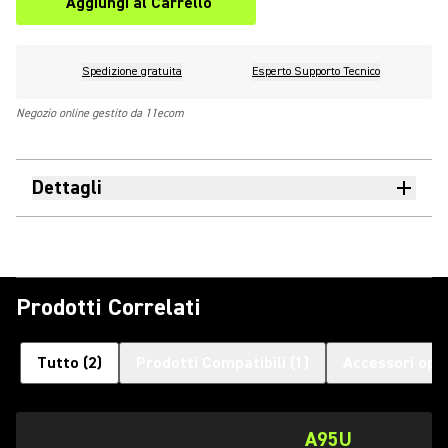
Aggiungi al Carrello
Spedizione gratuita
Esperto Supporto Tecnico
Negozio online gestito da 11ecom
Dettagli
Prodotti Correlati
Tutto
(
2
)
Prodotti Compatibili
(
1
)
Accessori opzi
A95U