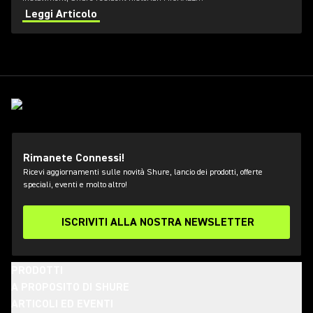
PETTERSEN explores the development of dynamic
Leggi Articolo
microphones using moving-coil technology.
Rimanete Connessi!
Ricevi aggiornamenti sulle novità Shure, lancio dei prodotti, offerte
speciali, eventi e molto altro!
ISCRIVITI ALLA NOSTRA NEWSLETTER
PRODOTTI
A PROPOSITO DI SHURE
ARTICOLI ED EVENTI