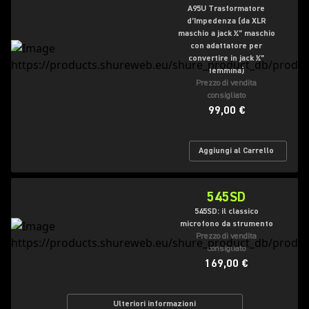
A95U Trasformatore
d’Impedenza (da XLR
maschio a jack ¼” maschio
con adattatore per
convertire in jack ¼”
femmina)
Prezzo di vendita
consigliato
99,00 €
Aggiungi al Carrello
545SD
545SD: il classico
microfono da strumento
Prezzo di vendita
consigliato
169,00 €
Ulteriori informazioni