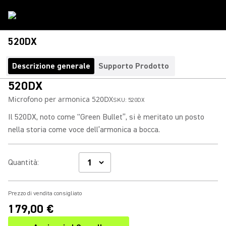
520DX
Descrizione generale
Supporto Prodotto
520DX
Microfono per armonica 520DX
SKU:
520DX
Il 520DX, noto come "Green Bullet”, si è meritato un posto
nella storia come voce dell’armonica a bocca.
Quantità
:
Prezzo di vendita consigliato
179,00 €