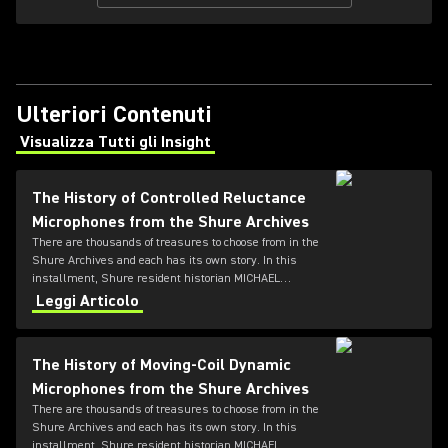
Ulteriori Contenuti
Visualizza Tutti gli Insight
(Opens in a new tab)
The History of Controlled Reluctance
Microphones from the Shure Archives
There are thousands of treasures to choose from in the
Shure Archives and each has its own story. In this
installment, Shure resident historian MICHAEL
PETTERSEN explores the microphone transducer
Leggi Articolo
technology known as controlled reluctance.
The History of Moving-Coil Dynamic
Microphones from the Shure Archives
There are thousands of treasures to choose from in the
Shure Archives and each has its own story. In this
installment, Shure resident historian MICHAEL