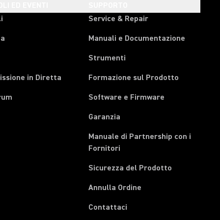
OLI ED EVENTI
SUPPORTO
i
Service & Repair
pa
Manuali e Documentazione
Strumenti
ssione in Diretta
Formazione sul Prodotto
rum
Software e Firmware
Garanzia
Manuale di Partnership con i
(Opens in a new tab)
Fornitori
Sicurezza del Prodotto
(Opens in a new tab)
Annulla Ordine
Contattaci