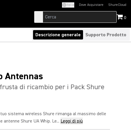
Italia
Dove Acquistare
ShureCloud
(Opens in a new t
0
Descrizione generale
Supporto Prodotto
p Antennas
frusta di ricambio per i Pack Shure
l tuo sistema wireless Shure rimanga al massimo delle
le antenne Shure UA Whip. Le...
Leggi di più