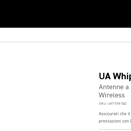
UA Whi
Antenne a 
Wireless
SKU:
UA7-518-542
Assicurati che i
prestazioni con 