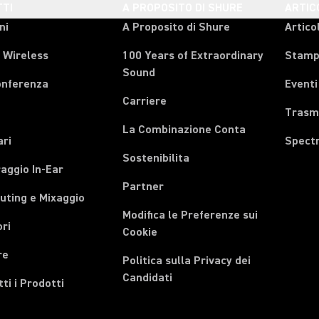
TI
A PROPOSITO DI SHURE
ARTIC
ni
A Proposito di Shure
Articol
 Wireless
100 Years of Extraordinary
Stam
Sound
onferenza
Eventi
Carriere
Trasmi
La Combinazione Conta
ari
Spect
Sostenibilita
aggio In-Ear
Partner
uting e Mixaggio
Modifica le Preferenze sui
ri
Cookie
re
Politica sulla Privacy dei
Candidati
tti i Prodotti