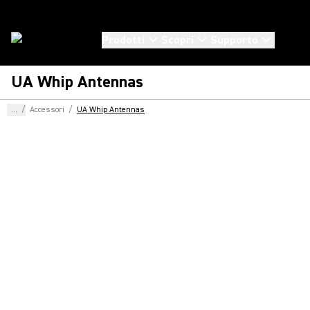
Prodotti
Scopri
Supporto
UA Whip Antennas
...
/
Accessori
/
UA Whip Antennas