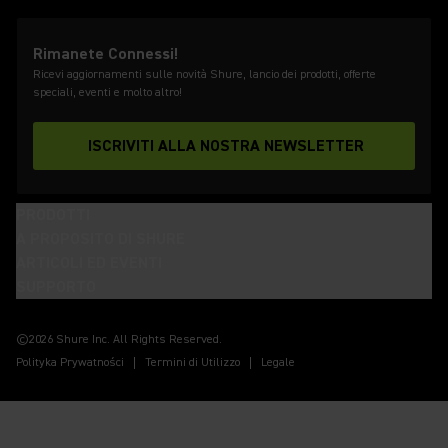
Rimanete Connessi!
Ricevi aggiornamenti sulle novità Shure, lancio dei prodotti, offerte
speciali, eventi e molto altro!
ISCRIVITI ALLA NOSTRA NEWSLETTER
PRODOTTI
A PROPOSITO DI SHURE
ARTICOLI ED EVENTI
SUPPORTO
(Opens in a new tab)
(Opens in a new tab)
(Opens in a new tab)
(Opens in a new tab)
(Opens in a new tab)
(Opens in a new tab)
(Opens in a new tab)
©2026 Shure Inc. All Rights Reserved.
Polityka Prywatności
Termini di Utilizzo
Legale