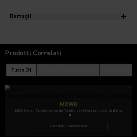
Dettagli
Prodotti Correlati
Tutto
(
3
)
Prodotti Compatibili
(
2
)
Prodotti Compa
MXW8
MXW8 Base Trasmittente da Tavolo per Microfoni a Collo d’Oca
Ulteriori informazioni