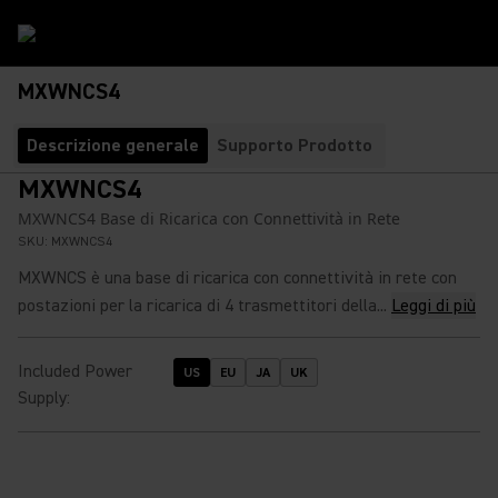
MXWNCS4
Descrizione generale
Supporto Prodotto
MXWNCS4
MXWNCS4 Base di Ricarica con Connettività in Rete
SKU:
MXWNCS4
MXWNCS è una base di ricarica con connettività in rete con
postazioni per la ricarica di 4 trasmettitori della...
Leggi di più
Included Power
US
EU
JA
UK
Supply
: