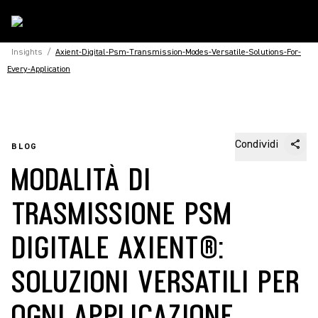
Insights
/
Axient-Digital-Psm-Transmission-Modes-Versatile-Solutions-For-
Every-Application
Condividi
BLOG
MODALITÀ DI
TRASMISSIONE PSM
DIGITALE AXIENT®:
SOLUZIONI VERSATILI PER
OGNI APPLICAZIONE