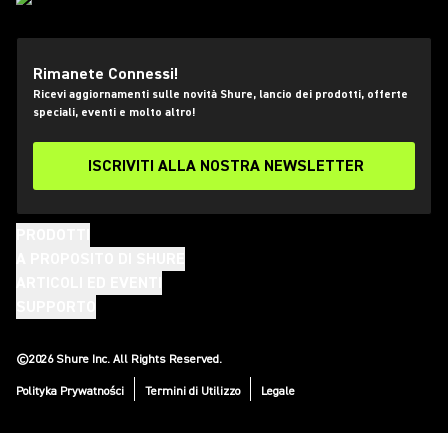
Rimanete Connessi!
Ricevi aggiornamenti sulle novità Shure, lancio dei prodotti, offerte
speciali, eventi e molto altro!
ISCRIVITI ALLA NOSTRA NEWSLETTER
PRODOTTI
A PROPOSITO DI SHURE
ARTICOLI ED EVENTI
SUPPORTO
(Opens in a new tab)
(Opens in a new tab)
(Opens in a new tab)
(Opens in a new tab)
(Opens in a new tab)
(Opens in a new tab)
(Opens in a new tab)
©2026 Shure Inc. All Rights Reserved.
Polityka Prywatności
Termini di Utilizzo
Legale