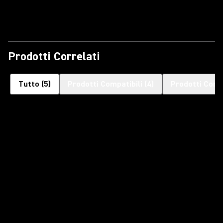
Riproduci il Video
Prodotti Correlati
Tutto
(
5
)
Prodotti Compatibili
(
4
)
Prodotti Corre