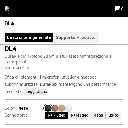
0
DL4
Descrizione generale
Supporto Prodotto
DL4
DuraPlex Microfono Subminiaturizzato Omnidirezionale
Waterproof
SKU:
DL4-LM1-A
Sfida gli elementi. I microfoni lavalier e headset
subminiaturizzati DuraPlex mantengono una performance
invariata...
Leggi di più
Colori
:
Nero
Connettore
:
1-PIN LEMO
6-PIN LEMO
MTQG
LEMO3