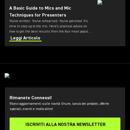
A Basic Guide to Mics and Mic
Techniques for Presenters
You've written. You've rehearsed. You've polished. It's
time to step up to the mic. Here's practical advice on
how to get the best results from the four most popular
types of presentation microphones
Leggi Articolo
Rimanete Connessi!
Ricevi aggiornamenti sulle novità Shure, lancio dei prodotti, offerte
speciali, eventi e molto altro!
ISCRIVITI ALLA NOSTRA NEWSLETTER