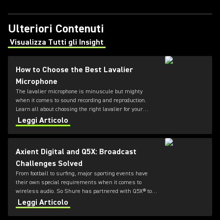
Ulteriori Contenuti
Visualizza Tutti gli Insight
(Opens in a new tab)
How to Choose the Best Lavalier
Microphone
The lavalier microphone is minuscule but mighty
when it comes to sound recording and reproduction.
Learn all about choosing the right lavalier for your
needs in this guide from Shure.
Leggi Articolo
Axient Digital and Q5X: Broadcast
Challenges Solved
From football to surfing, major sporting events have
their own special requirements when it comes to
wireless audio. So Shure has partnered with Q5X® to
offer durable and flexible bodypack transmitters for
Leggi Articolo
Axient® Digital systems.