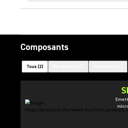
Composants
Tous
(
2
)
Récepteurs
(
1
)
Emetteurs
(
1
)
S
Emett
micr