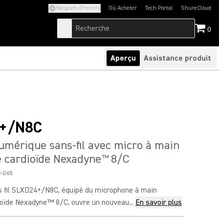
Belgium (French)
Où Acheter
Tech Portal
ShureCloud
(Opens in a new tab)
(Opens in a new t
0
Aperçu
Assistance produit
+/N8C
mérique sans-fil avec micro à main
 cardioïde Nexadyne
8/C
™
-G65
 fil SLXD24+/N8C, équipé du microphone à main
oïde Nexadyne™ 8/C, ouvre un nouveau...
En savoir plus