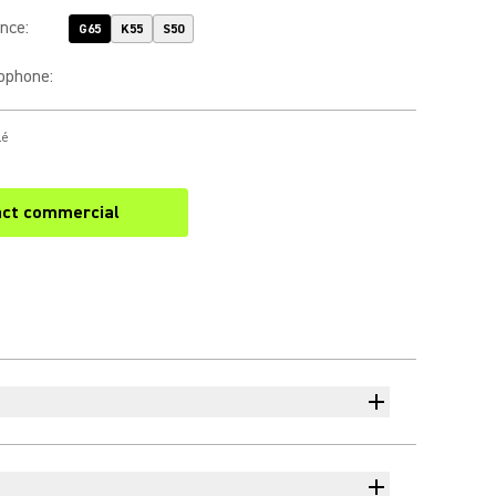
ence
:
G65
K55
S50
rophone
:
lé
ct commercial