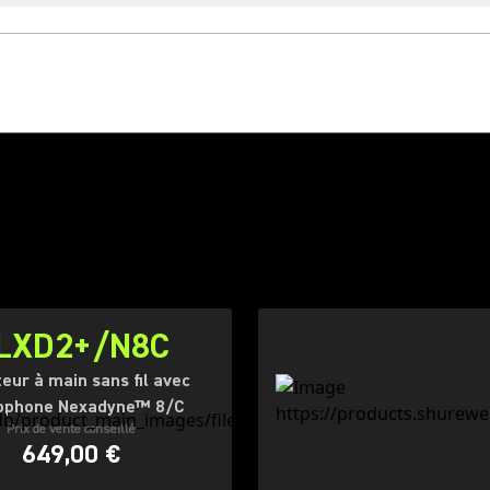
LXD2+/N8C
eur à main sans fil avec
ophone Nexadyne™ 8/C
Prix de vente conseillé
649,00 €