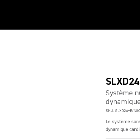
SLXD24
Système nu
dynamique
SKU:
SLXD24+E/N8C
Le système sans
dynamique cardi