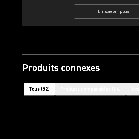
En savoir plus
Produits connexes
Tous
(
52
)
Produits comparables
(
14
)
Acc