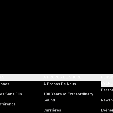
TS
À PROPOS DE SHURE
PERSP
ÉVÈN
hones
À Propos De Nous
Persp
es Sans Fils
100 Years of Extraordinary
Sound
News
nférence
Carrières
Évène