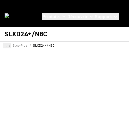
Produits
Découvrir
Support
SLXD24+/N8C
...
/
Slxd-Plus
/
SLXD24+/N8C