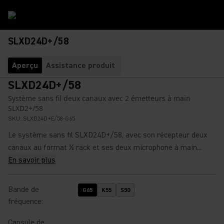
SLXD24D+/58
Aperçu
Assistance produit
SLXD24D+/58
Système sans fil deux canaux avec 2 émetteurs à main
SLXD2+/58
SKU:
SLXD24D+E/58-G65
Le système sans fil SLXD24D+/58, avec son récepteur deux
canaux au format ½ rack et ses deux microphone à main...
En savoir plus
Bande de
G65
K55
S50
fréquence
:
Capsule de