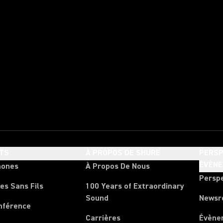
TS
À PROPOS DE SHURE
PERSP
ÉVÈN
hones
À Propos De Nous
Persp
es Sans Fils
100 Years of Extraordinary
Sound
News
nférence
Carrières
Évène