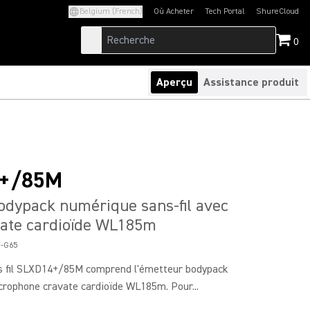
Belgium (French)
Où Acheter
Tech Portal
ShureCloud
(Opens in a new tab)
(Opens in a new t
0
Aperçu
Assistance produit
+/85M
dypack numérique sans-fil avec
vate cardioïde WL185m
-G65
 fil SLXD14+/85M comprend l'émetteur bodypack
crophone cravate cardioïde WL185m. Pour...