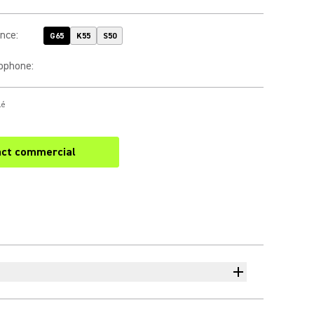
ence
:
G65
K55
S50
rophone
:
lé
ct commercial