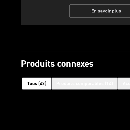
En savoir plus
Produits connexes
Tous
(
43
)
Produits comparables
(
14
)
Acc