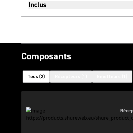
Inclus
Composants
Tous
(
2
)
Récepteurs
(
1
)
Emetteurs
(
1
)
Récep