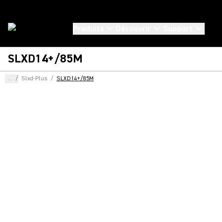
Produits
Découvrir
Support
SLXD14+/85M
...
/
Slxd-Plus
/
SLXD14+/85M