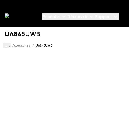
Produits
Découvrir
Support
UA845UWB
...
/
Accessories
/
UA845UWB