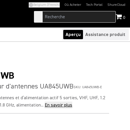
Belgium (French)
Où Acheter
Tech Portal
ShureCloud
(Opens in a new tab)
(Opens in a new t
0
Aperçu
Assistance produit
UWB
eur d'antennes UA845UWB
SKU:
UA845UWB-E
ntennes et d’alimentation actif 5 sorties, VHF, UHF, 1.2
1.8 GHz, alimentation...
En savoir plus