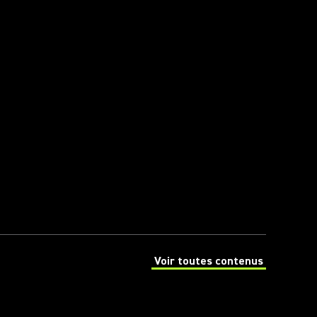
Voir toutes contenus
(Opens in a new tab)