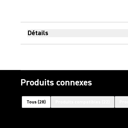
Détails
Produits connexes
Tous
(
28
)
Produits compatibles
(
22
)
Pro