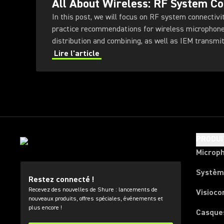
All About Wireless: RF System Co
In this post, we will focus on RF system connectivity
practice recommendations for wireless microphone
distribution and combining, as well as IEM transmi
Lire l'article
PRODUI
Microp
Systèm
Restez connecté !
Recevez des nouvelles de Shure : lancements de
Visioco
nouveaux produits, offres spéciales, événements et
plus encore !
Casque