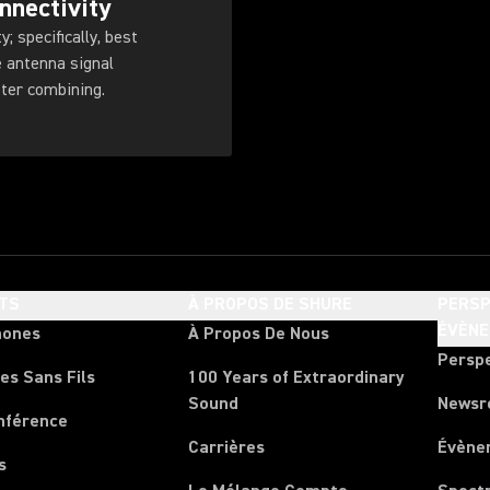
nnectivity
; specifically, best
 antenna signal
tter combining.
TS
À PROPOS DE SHURE
PERSP
ÉVÈN
hones
À Propos De Nous
Persp
es Sans Fils
100 Years of Extraordinary
Sound
News
nférence
Carrières
Évène
s