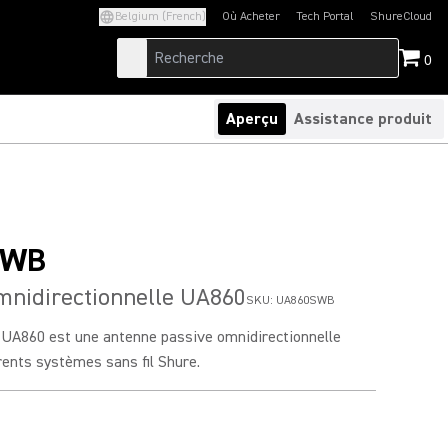
Belgium (French)
Où Acheter
Tech Portal
ShureCloud
(Opens in a new tab)
(Opens in a new t
0
Aperçu
Assistance produit
SWB
mnidirectionnelle UA860
SKU:
UA860SWB
 UA860 est une antenne passive omnidirectionnelle
rents systèmes sans fil Shure.