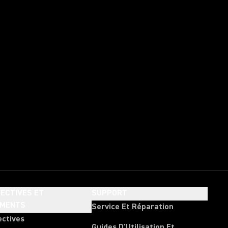
ECTIVES ET
SUPPORT
EMENTS
Service Et Réparation
ectives
Guides D'Utilisation Et