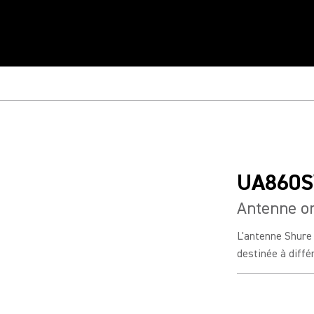
UA860
Antenne o
L'antenne Shure
destinée à diffé