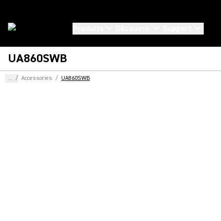
Produits
Découvrir
Support
UA860SWB
...
/
Accessories
/
UA860SWB