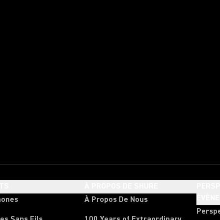
TS
À PROPOS DE SHURE
PERSP
ÉVÈN
hones
À Propos De Nous
Persp
es Sans Fils
100 Years of Extraordinary