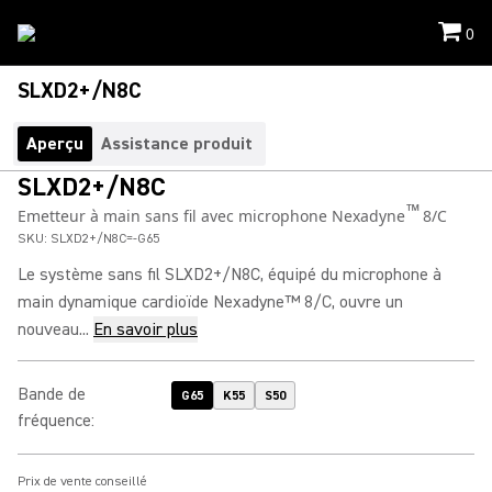
0
SLXD2+/N8C
Aperçu
Assistance produit
SLXD2+/N8C
™
Emetteur à main sans fil avec microphone Nexadyne
8/C
SKU:
SLXD2+/N8C=-G65
Le système sans fil SLXD2+/N8C, équipé du microphone à
main dynamique cardioïde Nexadyne™ 8/C, ouvre un
nouveau...
En savoir plus
Bande de
G65
K55
S50
fréquence
:
Prix de vente conseillé