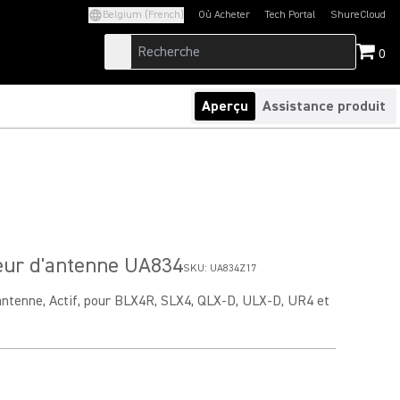
Belgium (French)
Où Acheter
Tech Portal
ShureCloud
(Opens in a new tab)
(Opens in a new t
0
Aperçu
Assistance produit
eur d'antenne UA834
SKU:
UA834Z17
antenne, Actif, pour BLX4R, SLX4, QLX-D, ULX-D, UR4 et