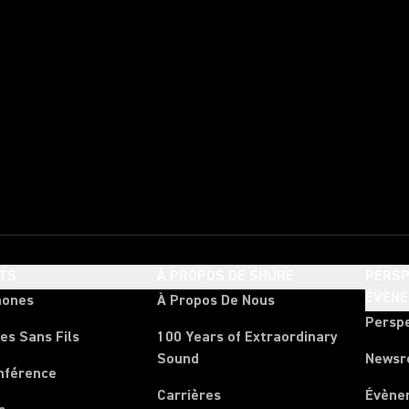
TS
À PROPOS DE SHURE
PERSP
ÉVÈN
hones
À Propos De Nous
Persp
es Sans Fils
100 Years of Extraordinary
Sound
News
nférence
Carrières
Évène