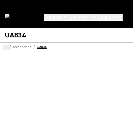
Produits
Découvrir
Support
UA834
...
/
Accessories
/
UA834