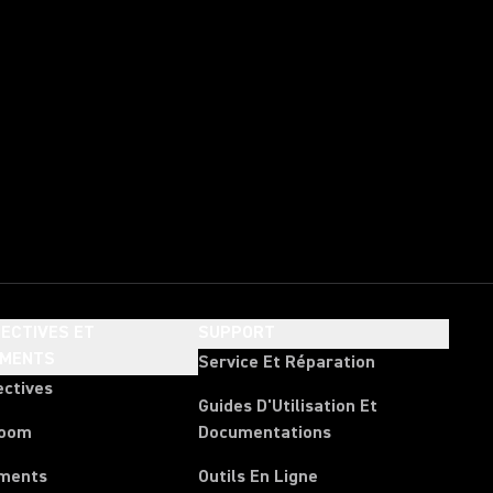
ECTIVES ET
SUPPORT
EMENTS
Service Et Réparation
ectives
Guides D'Utilisation Et
room
Documentations
ments
Outils En Ligne