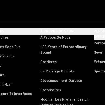
TS
À PROPOS DE SHURE
PERSP
ÉVÈN
hones
À Propos De Nous
Persp
es Sans Fils
100 Years of Extraordinary
Sound
News
nférence
Carrières
Évène
s
Le Mélange Compte
Spect
urs
Développement Durable
 In-Ear
Partenaires
xeurs Et Interfaces
Modifier Les Préférences En