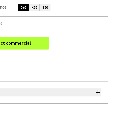
ence
:
G65
K55
S50
lé
ct commercial