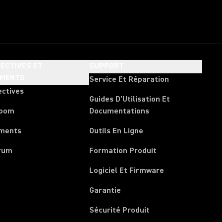
ECTIVES ET
SUPPORT
EMENTS
Service Et Réparation
ectives
Guides D'Utilisation Et
room
Documentations
ments
Outils En Ligne
rum
Formation Produit
Logiciel Et Firmware
Garantie
Sécurité Produit