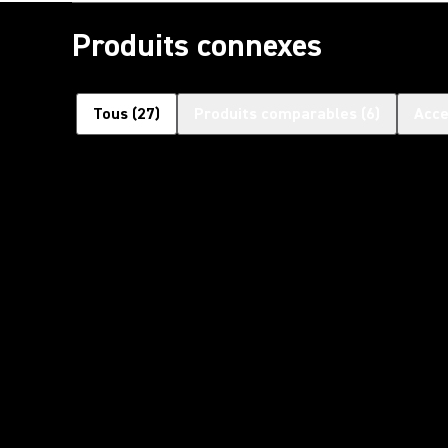
Produits connexes
Tous
(
27
)
Produits comparables
(
6
)
Acce