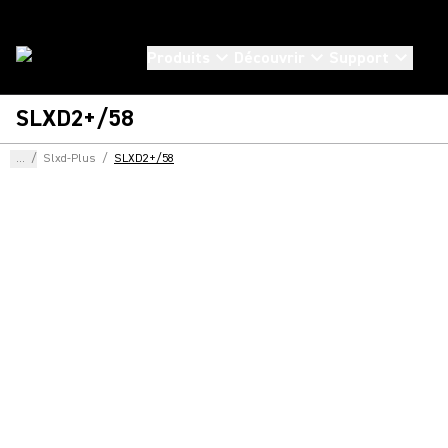
Produits
Découvrir
Support
SLXD2+/58
...
/
Slxd-Plus
/
SLXD2+/58