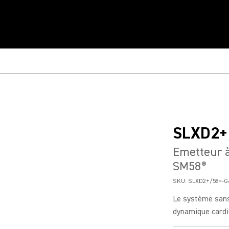
SLXD2+
Emetteur à
SM58
®
SKU:
SLXD2+/58=-G
Le système sans
dynamique cardi