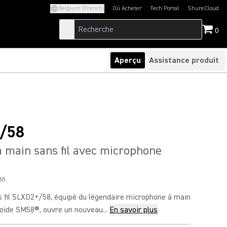
Belgium (French)
Où Acheter
Tech Portal
ShureCloud
(Opens in a new tab)
(Opens in a new t
0
Aperçu
Assistance produit
/58
 main sans fil avec microphone
65
 fil SLXD2+/58, équipé du légendaire microphone à main
oïde SM58®, ouvre un nouveau...
En savoir plus