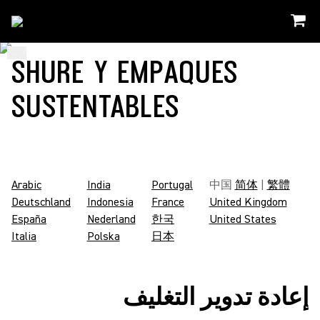
...
/
Shure Packaging Codes
/
Ar_SA
SHURE Y EMPAQUES
SUSTENTABLES
Arabic
India
Portugal
中国
简体
|
繁體
Deutschland
Indonesia
France
United Kingdom
España
Nederland
한국
United States
Italia
Polska
日本
إعادة تدوير التغليف