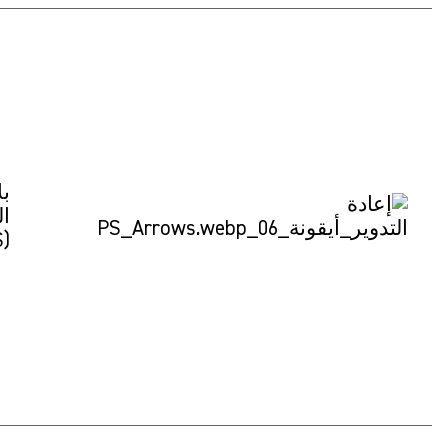
بل
ال
(PS)