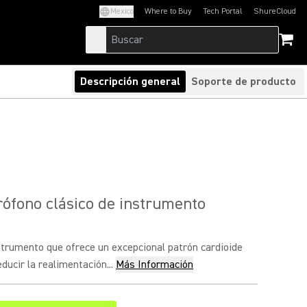
Mexico
Where to Buy
Tech Portal
ShureCloud
(Opens in a new tab)
(Opens in a new t
Descripción general
Soporte de producto
ófono clásico de instrumento
strumento que ofrece un excepcional patrón cardioide
ducir la realimentación...
Más Información