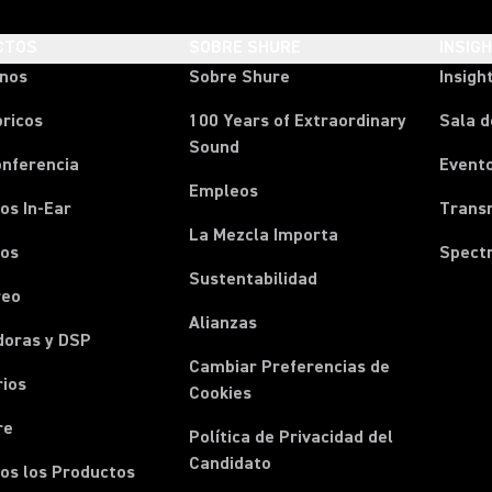
CTOS
SOBRE SHURE
INSIG
onos
Sobre Shure
Insigh
ricos
100 Years of Extraordinary
Sala d
Sound
onferencia
Event
Empleos
os In-Ear
Transm
La Mezcla Importa
nos
Spect
Sustentabilidad
reo
Alianzas
doras y DSP
Cambiar Preferencias de
rios
Cookies
re
Política de Privacidad del
Candidato
os los Productos