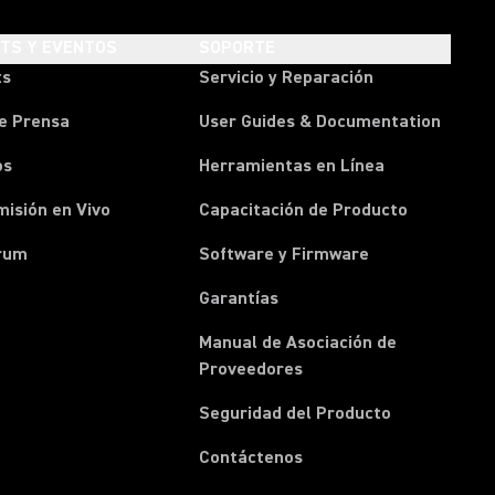
HTS Y EVENTOS
SOPORTE
ts
Servicio y Reparación
e Prensa
User Guides & Documentation
os
Herramientas en Línea
isión en Vivo
Capacitación de Producto
rum
Software y Firmware
Garantías
Manual de Asociación de
(Opens in a new tab)
Proveedores
Seguridad del Producto
(Opens in a new tab)
Contáctenos