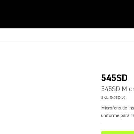
545SD
545SD Micr
SKU:
545SD-LC
Micrófono de in
uniforme para re