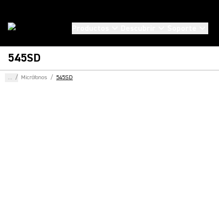
Productos
Descubrir
Soporte
545SD
...
/
Micrófonos
/
545SD