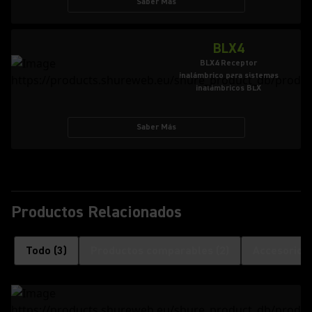
Saber Más
BLX4
BLX4 Receptor
inalámbrico para sistemas
inalámbricos BLX
Saber Más
Productos Relacionados
Todo
(
3
)
Productos comparables
(
2
)
Accesorios