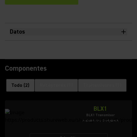
Datos
Componentes
Todo
(
2
)
Receptores
(
1
)
Transmisores
(
1
)
BLX1
BLX1 Transmisor
inalámbrico Bodypack